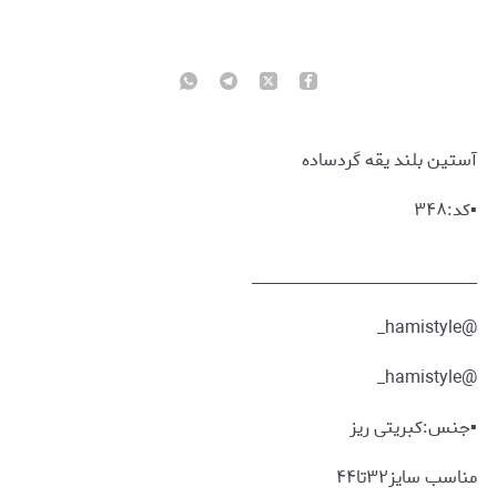
آستین بلند یقه گردساده
▪️کد:۳۴۸
_____________________________
@hamistyle_
@hamistyle_
▪️جنس:کبریتی ریز
مناسب سایز۳۲تا۴۴